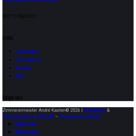
05271 6923331
Links
Leistungen
Das sind wir
Kontakt
AGB
Folge uns
Zimmerermeister André Kasten© 2026 |
Webdesign
&
Webentwicklung
:
DMCW®
–
Werbeagentur Höxter
Impressum
Datenschutz